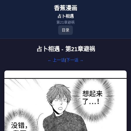
香蕉漫画
占卜相遇
第21章避祸
目录
占卜相遇 - 第21章避祸
← 上一话
|
下一话 →