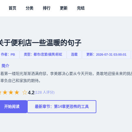
首页
分类
排行
更新
完结
关于便利店一些温暖的句子
作者：PB
类型：都市/恋爱/搞笑/彩虹
连载
更新：2026-07-31 03:00:01
 简介
随着第一缕阳光渐渐洒满府邸，李美娜决心要从今天开始，勇敢地迎接未来的挑
不辜负自己和家族的期待。
★★★★ ☆
4.2
(
128
人评分)
开始阅读
最新章节：第14章更恐怖的工具