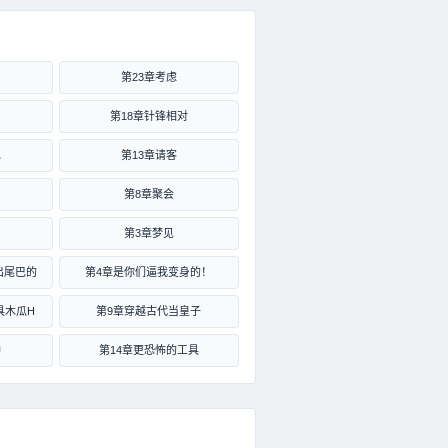
第23章考虑
第18章针锋相对
见
第13章请客
第8章聚会
第3章梦见
出尾巴的
第4章是你们逼我变身的！
具木瓜H
第9章穿越古代当皇子
神
第14章更恐怖的工具