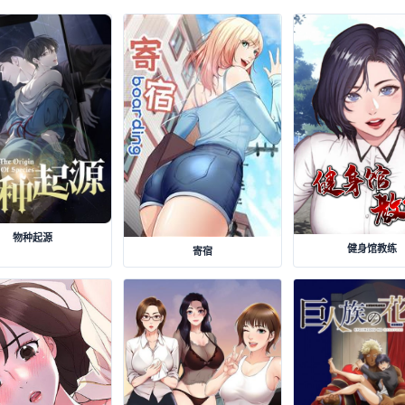
物种起源
健身馆教练
寄宿