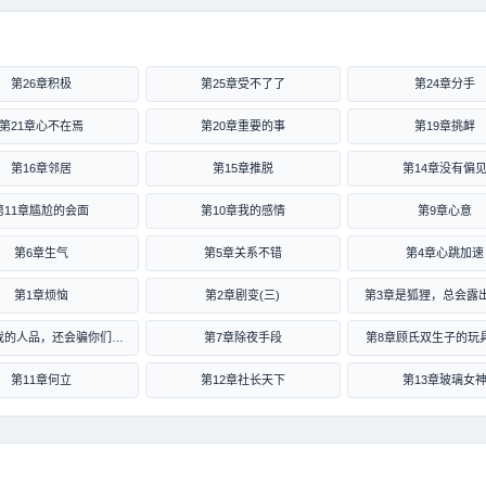
第26章积极
第25章受不了了
第24章分手
第21章心不在焉
第20章重要的事
第19章挑衅
第16章邻居
第15章推脱
第14章没有偏
第11章尴尬的会面
第10章我的感情
第9章心意
第6章生气
第5章关系不错
第4章心跳加速
第1章烦恼
第2章剧变(三)
第3章是狐狸，总会露
第6章以我的人品，还会骗你们么？
第7章除夜手段
第8章顾氏双生子的玩
第11章何立
第12章社长天下
第13章玻璃女